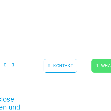
KONTAKT
WHA
slose
en und