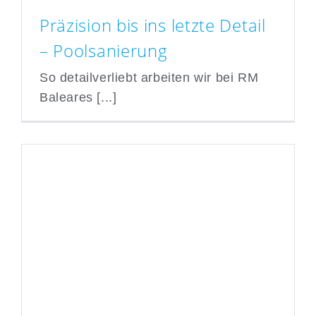
Präzision bis ins letzte Detail
– Poolsanierung
So detailverliebt arbeiten wir bei RM
Präzision bis ins letzte
Baleares [...]
Detail – Poolsanierung