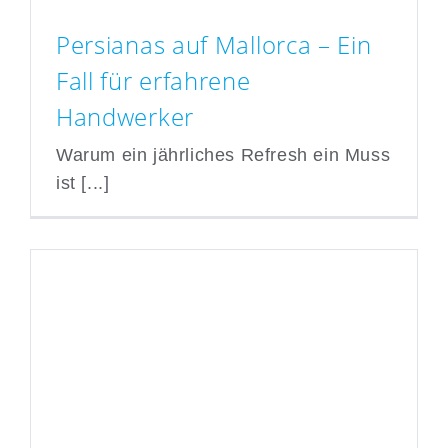
Persianas auf Mallorca – Ein
Fall für erfahrene
Handwerker
Persianas auf Mallorca –
Ein Fall für erfahrene
Warum ein jährliches Refresh ein Muss
Handwerker
ist [...]