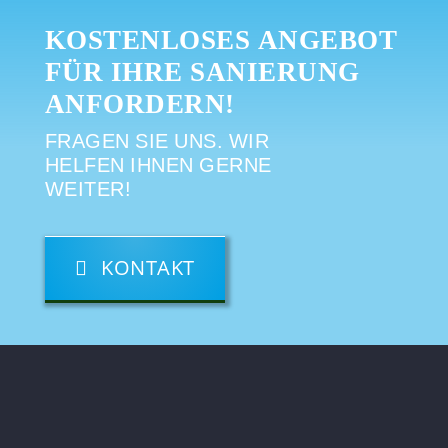
KOSTENLOSES ANGEBOT
FÜR IHRE SANIERUNG
ANFORDERN!
FRAGEN SIE UNS. WIR
HELFEN IHNEN GERNE
WEITER!
KONTAKT